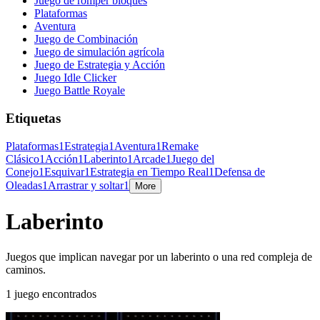
Juego de romper bloques
Plataformas
Aventura
Juego de Combinación
Juego de simulación agrícola
Juego de Estrategia y Acción
Juego Idle Clicker
Juego Battle Royale
Etiquetas
Plataformas
1
Estrategia
1
Aventura
1
Remake
Clásico
1
Acción
1
Laberinto
1
Arcade
1
Juego del
Conejo
1
Esquivar
1
Estrategia en Tiempo Real
1
Defensa de
Oleadas
1
Arrastrar y soltar
1
More
Laberinto
Juegos que implican navegar por un laberinto o una red compleja de
caminos.
1 juego encontrados