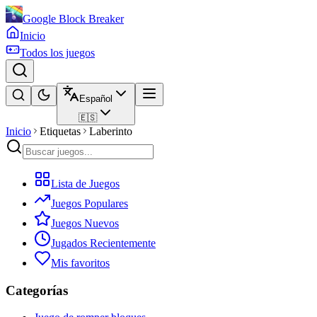
Google Block Breaker
Inicio
Todos los juegos
Español
🇪🇸
Inicio
Etiquetas
Laberinto
Lista de Juegos
Juegos Populares
Juegos Nuevos
Jugados Recientemente
Mis favoritos
Categorías