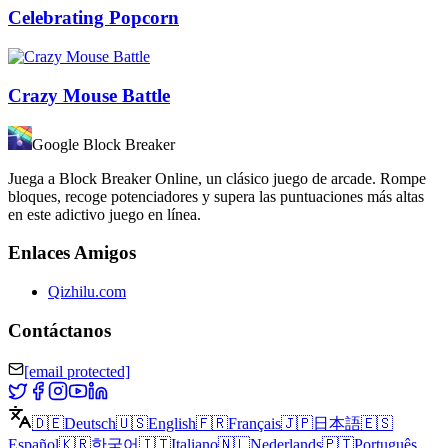
Celebrating Popcorn
Crazy Mouse Battle
Google Block Breaker
Juega a Block Breaker Online, un clásico juego de arcade. Rompe
bloques, recoge potenciadores y supera las puntuaciones más altas
en este adictivo juego en línea.
Enlaces Amigos
Qizhilu.com
Contáctanos
[email protected]
🇩🇪
Deutsch
🇺🇸
English
🇫🇷
Français
🇯🇵
日本語
🇪🇸
Español
🇰🇷
한국어
🇮🇹
Italiano
🇳🇱
Nederlands
🇵🇹
Português