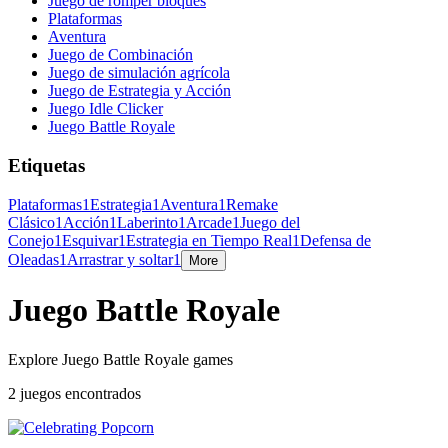
Juego de romper bloques
Plataformas
Aventura
Juego de Combinación
Juego de simulación agrícola
Juego de Estrategia y Acción
Juego Idle Clicker
Juego Battle Royale
Etiquetas
Plataformas
1
Estrategia
1
Aventura
1
Remake
Clásico
1
Acción
1
Laberinto
1
Arcade
1
Juego del
Conejo
1
Esquivar
1
Estrategia en Tiempo Real
1
Defensa de
Oleadas
1
Arrastrar y soltar
1
More
Juego Battle Royale
Explore Juego Battle Royale games
2 juegos encontrados