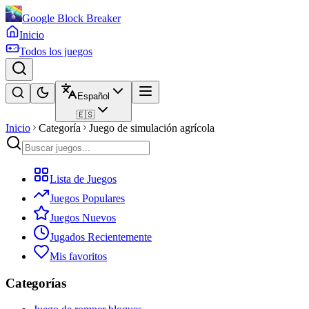
Google Block Breaker
Inicio
Todos los juegos
Español
🇪🇸
Inicio
Categoría
Juego de simulación agrícola
Lista de Juegos
Juegos Populares
Juegos Nuevos
Jugados Recientemente
Mis favoritos
Categorías