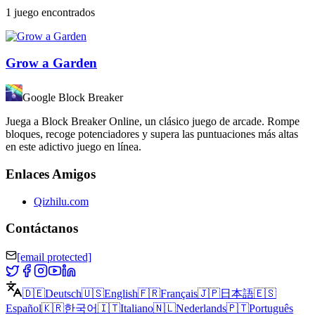
1 juego encontrados
Grow a Garden
Google Block Breaker
Juega a Block Breaker Online, un clásico juego de arcade. Rompe
bloques, recoge potenciadores y supera las puntuaciones más altas
en este adictivo juego en línea.
Enlaces Amigos
Qizhilu.com
Contáctanos
[email protected]
🇩🇪
Deutsch
🇺🇸
English
🇫🇷
Français
🇯🇵
日本語
🇪🇸
Español
🇰🇷
한국어
🇮🇹
Italiano
🇳🇱
Nederlands
🇵🇹
Português