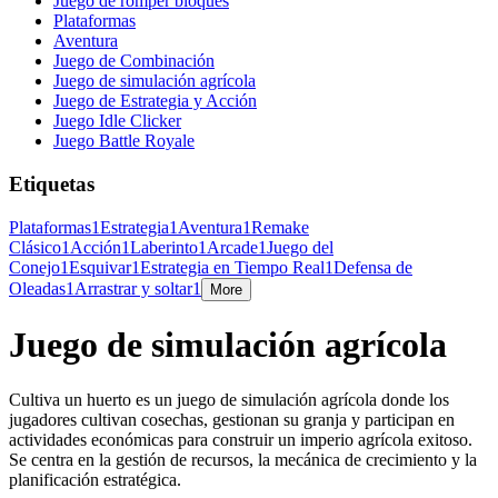
Juego de romper bloques
Plataformas
Aventura
Juego de Combinación
Juego de simulación agrícola
Juego de Estrategia y Acción
Juego Idle Clicker
Juego Battle Royale
Etiquetas
Plataformas
1
Estrategia
1
Aventura
1
Remake
Clásico
1
Acción
1
Laberinto
1
Arcade
1
Juego del
Conejo
1
Esquivar
1
Estrategia en Tiempo Real
1
Defensa de
Oleadas
1
Arrastrar y soltar
1
More
Juego de simulación agrícola
Cultiva un huerto es un juego de simulación agrícola donde los
jugadores cultivan cosechas, gestionan su granja y participan en
actividades económicas para construir un imperio agrícola exitoso.
Se centra en la gestión de recursos, la mecánica de crecimiento y la
planificación estratégica.