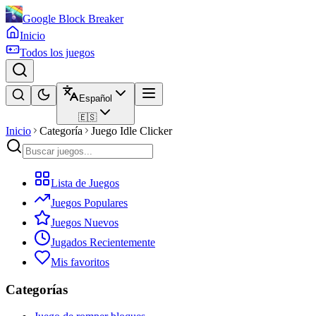
Google Block Breaker
Inicio
Todos los juegos
Español
🇪🇸
Inicio
Categoría
Juego Idle Clicker
Lista de Juegos
Juegos Populares
Juegos Nuevos
Jugados Recientemente
Mis favoritos
Categorías