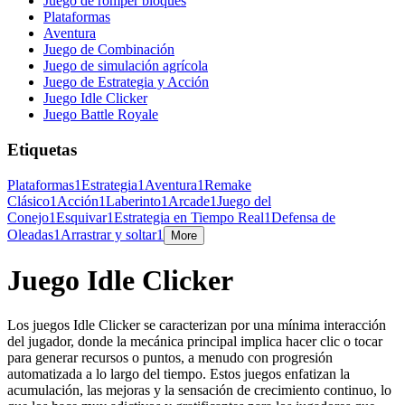
Juego de romper bloques
Plataformas
Aventura
Juego de Combinación
Juego de simulación agrícola
Juego de Estrategia y Acción
Juego Idle Clicker
Juego Battle Royale
Etiquetas
Plataformas
1
Estrategia
1
Aventura
1
Remake
Clásico
1
Acción
1
Laberinto
1
Arcade
1
Juego del
Conejo
1
Esquivar
1
Estrategia en Tiempo Real
1
Defensa de
Oleadas
1
Arrastrar y soltar
1
More
Juego Idle Clicker
Los juegos Idle Clicker se caracterizan por una mínima interacción
del jugador, donde la mecánica principal implica hacer clic o tocar
para generar recursos o puntos, a menudo con progresión
automatizada a lo largo del tiempo. Estos juegos enfatizan la
acumulación, las mejoras y la sensación de crecimiento continuo, lo