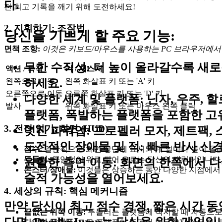
다.
전 최고 기록을 깨기 위해 도전하세요!
2. 지휘하기: 조작법
당신을 기쁘게 할 주요 기능:
면책 조항:
이것은 키보드/마우스를 사용하는 PC 브라우저에서 
무한 수직성:
더 높이 올라갈수록 새로
액션 / 목적
키 / 제스처
왼쪽으로 이동
왼쪽 화살표 키 또는 'A' 키
하세요.
오른쪽으로 이동
오른쪽 화살표 키 또는 'D' 키
다양한 세계 및 플랫폼:
닌자, 우주, 
발사
위쪽 화살표 키 또는 마우스 왼쪽 클릭
플랫폼, 폭발하는 플랫폼을 포함한 고
3. 전장 읽기: 화면 (HUD)
멋진 파워업:
프로펠러 모자, 제트팩, 
도전적인 장애물 및 적:
빠른 반사 신경
점수:
일반적으로 화면 상단에 표시되며, 얼마나 높이 올
두들러:
끊임없이 위로 튀어 오르는 당신의 캐릭터입니다.
원활한 측면 이동:
화면의 한쪽에서 다
몬스터/장애물:
이것들은 상승하는 동안 다양한 지점에서 
술적 가능성을 열어보세요.
4. 세상의 규칙: 핵심 메커니즘
만약 당신이 최고 점수 경쟁, 짧은 시간 
끝없는 위쪽 이동:
두들러는 플랫폼에 착지할 때 자동으로