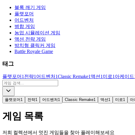
블록 깨기 게임
플랫포머
어드벤처
병합 게임
농업 시뮬레이션 게임
액션 전략 게임
방치형 클릭커 게임
Battle Royale Game
태그
플랫포머
1
전략
1
어드벤처
1
Classic Remake
1
액션
1
미로
1
아케이드
플랫포머
1
전략
1
어드벤처
1
Classic Remake
1
액션
1
미로
1
아
게임 목록
저희 컬렉션에서 멋진 게임들을 찾아 플레이해보세요