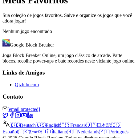
Meus Favoritos
Sua coleção de jogos favoritos. Salve e organize os jogos que você
adora jogar!
Nenhum jogo encontrado
Google Block Breaker
Joga Block Breaker Online, um jogo clássico de arcade. Parte
blocos, recolhe power-ups e bate recordes neste viciante jogo online.
Links de Amigos
Qizhilu.com
Contato
[email protected]
🇩🇪
Deutsch
🇺🇸
English
🇫🇷
Français
🇯🇵
日本語
🇪🇸
Español
🇰🇷
한국어
🇮🇹
Italiano
🇳🇱
Nederlands
🇵🇹
Português
©
2026
Google Block Breaker
.
Todos os direitos reservados