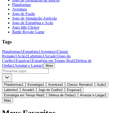
Jogo de Destruição de Blocos
Plataformas
Aventura
Jogo de Fusão
Jogo de Simulação Agrícola
Jogo de Estratégia e Ação
Jogo Idle Clicker
Battle Royale Game
Tags
Plataformas
1
Estratégia
1
Aventura
1
Classic
Remake
1
Ação
1
Labirinto
1
Arcade
1
Jogo do
Coelho
1
Esquivar
1
Estratégia em Tempo Real
1
Defesa de
Ondas
1
Arrastar e Largar
1
More
Plataformas
1
Estratégia
1
Aventura
1
Classic Remake
1
Ação
1
Labirinto
1
Arcade
1
Jogo do Coelho
1
Esquivar
1
Estratégia em Tempo Real
1
Defesa de Ondas
1
Arrastar e Largar
1
Mais