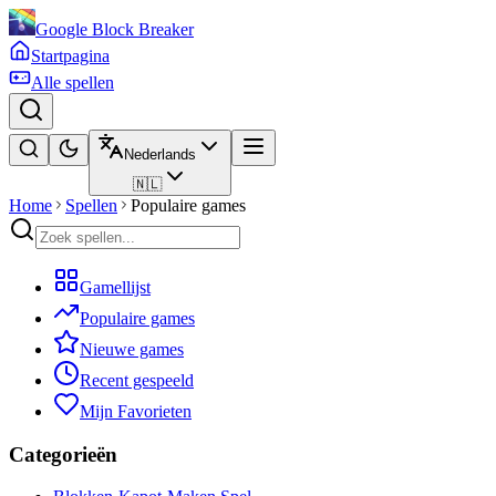
Google Block Breaker
Startpagina
Alle spellen
Nederlands
🇳🇱
Home
Spellen
Populaire games
Gamellijst
Populaire games
Nieuwe games
Recent gespeeld
Mijn Favorieten
Categorieën