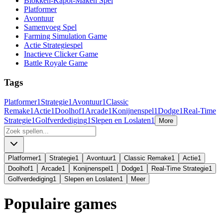
Blokken-Kapot-Maken Spel
Platformer
Avontuur
Samenvoeg Spel
Farming Simulation Game
Actie Strategiespel
Inactieve Clicker Game
Battle Royale Game
Tags
Platformer
1
Strategie
1
Avontuur
1
Classic
Remake
1
Actie
1
Doolhof
1
Arcade
1
Konijnenspel
1
Dodge
1
Real-Time
Strategie
1
Golfverdediging
1
Slepen en Loslaten
1
More
Platformer
1
Strategie
1
Avontuur
1
Classic Remake
1
Actie
1
Doolhof
1
Arcade
1
Konijnenspel
1
Dodge
1
Real-Time Strategie
1
Golfverdediging
1
Slepen en Loslaten
1
Meer
Populaire games