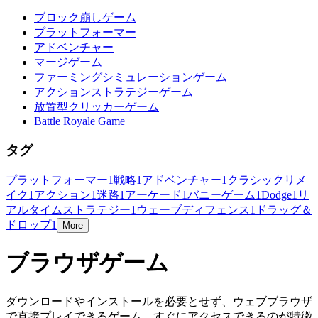
ブロック崩しゲーム
プラットフォーマー
アドベンチャー
マージゲーム
ファーミングシミュレーションゲーム
アクションストラテジーゲーム
放置型クリッカーゲーム
Battle Royale Game
タグ
プラットフォーマー
1
戦略
1
アドベンチャー
1
クラシックリメ
イク
1
アクション
1
迷路
1
アーケード
1
バニーゲーム
1
Dodge
1
リ
アルタイムストラテジー
1
ウェーブディフェンス
1
ドラッグ＆
ドロップ
1
More
ブラウザゲーム
ダウンロードやインストールを必要とせず、ウェブブラウザ
で直接プレイできるゲーム。すぐにアクセスできるのが特徴