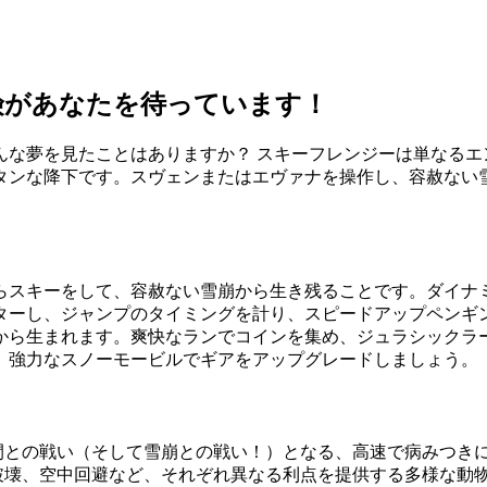
険があなたを待っています！
んな夢を見たことはありますか？ スキーフレンジーは単なるエ
タンな降下です。スヴェンまたはエヴァナを操作し、容赦ない
らスキーをして、容赦ない雪崩から生き残ることです。ダイナ
ターし、ジャンプのタイミングを計り、スピードアップペンギ
から生まれます。爽快なランでコインを集め、ジュラシックラ
、強力なスノーモービルでギアをアップグレードしましょう。
間との戦い（そして雪崩との戦い！）となる、高速で病みつき
破壊、空中回避など、それぞれ異なる利点を提供する多様な動