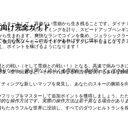
らスキーをして、容赦ない雪崩から生き残ることです。ダイナ
方向け完全ガイド
ターし、ジャンプのタイミングを計り、スピードアップペンギ
から生まれます。爽快なランでコインを集め、ジュラシックラ
でもご心配なく。このガイドがあればすぐに慣れることができ
、強力なスノーモービルでギアをアップグレードしましょう。
え、ポイントを稼げるようになります！
間との戦い（そして雪崩との戦い！）となる、高速で病みつき
降りながら、絶え間なく迫りくる雪崩から逃げ切って、できる
破壊、空中回避など、それぞれ異なる利点を提供する多様な動
イティングな新しいマップを発見し、あなたのスキーの腕前を
やフリップをマスターして追加ポイントを獲得しましょう。た
ムの標準的な操作方法です。実際の操作方法は若干異なる場合があり
満ちたカラフルな世界に没頭し、すべてのダウンヒルトランを