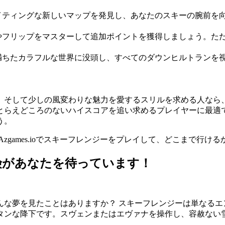
イティングな新しいマップを発見し、あなたのスキーの腕前を
やフリップをマスターして追加ポイントを獲得しましょう。た
満ちたカラフルな世界に没頭し、すべてのダウンヒルトランを
、そして少しの風変わりな魅力を愛するスリルを求める人なら
とらえどころのないハイスコアを追い求めるプレイヤーに最適
う。
games.ioでスキーフレンジーをプレイして、どこまで行け
険があなたを待っています！
んな夢を見たことはありますか？ スキーフレンジーは単なるエ
タンな降下です。スヴェンまたはエヴァナを操作し、容赦ない