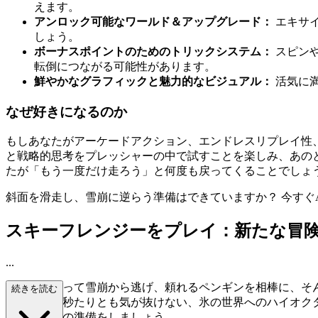
えます。
アンロック可能なワールド＆アップグレード：
エキサ
しょう。
ボーナスポイントのためのトリックシステム：
スピン
転倒につながる可能性があります。
鮮やかなグラフィックと魅力的なビジュアル：
活気に
なぜ好きになるのか
もしあなたがアーケードアクション、エンドレスリプレイ性
と戦略的思考をプレッシャーの中で試すことを楽しみ、あの
たが「もう一度だけ走ろう」と何度も戻ってくることでしょ
斜面を滑走し、雪崩に逆らう準備はできていますか？ 今すぐAz
スキーフレンジーをプレイ：新たな冒
...
スキーに乗って雪崩から逃げ、頼れるペンギンを相棒に、そ
続きを読む
となり、一秒たりとも気が抜けない、氷の世界へのハイオク
ン全開の旅の準備をしましょう。