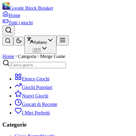
Google Block Breaker
Home
Tutti i giochi
Italiano
🇮🇹
Home
Categoria
Merge Game
Elenco Giochi
Giochi Popolari
Nuovi Giochi
Giocati di Recente
I Miei Preferiti
Categorie