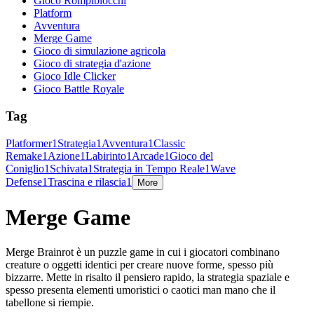
Gioco Rompiblocchi
Platform
Avventura
Merge Game
Gioco di simulazione agricola
Gioco di strategia d'azione
Gioco Idle Clicker
Gioco Battle Royale
Tag
Platformer
1
Strategia
1
Avventura
1
Classic
Remake
1
Azione
1
Labirinto
1
Arcade
1
Gioco del
Coniglio
1
Schivata
1
Strategia in Tempo Reale
1
Wave
Defense
1
Trascina e rilascia
1
More
Merge Game
Merge Brainrot è un puzzle game in cui i giocatori combinano
creature o oggetti identici per creare nuove forme, spesso più
bizzarre. Mette in risalto il pensiero rapido, la strategia spaziale e
spesso presenta elementi umoristici o caotici man mano che il
tabellone si riempie.