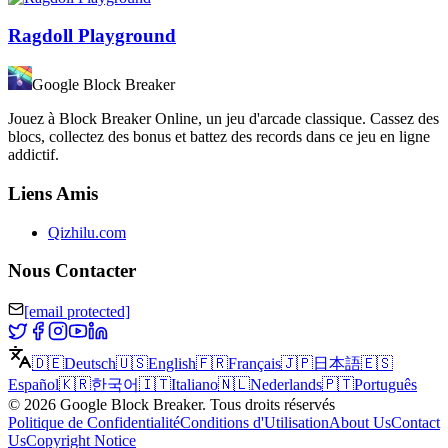
Ragdoll Playground
Google Block Breaker
Jouez à Block Breaker Online, un jeu d'arcade classique. Cassez des
blocs, collectez des bonus et battez des records dans ce jeu en ligne
addictif.
Liens Amis
Qizhilu.com
Nous Contacter
[email protected]
🇩🇪
Deutsch
🇺🇸
English
🇫🇷
Français
🇯🇵
日本語
🇪🇸
Español
🇰🇷
한국어
🇮🇹
Italiano
🇳🇱
Nederlands
🇵🇹
Português
©
2026
Google Block Breaker
.
Tous droits réservés
Politique de Confidentialité
Conditions d'Utilisation
About Us
Contact
Us
Copyright Notice