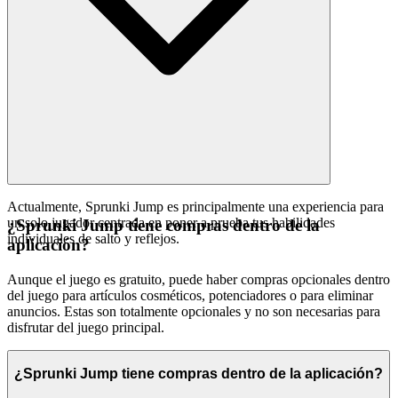
Actualmente, Sprunki Jump es principalmente una experiencia para
un solo jugador centrada en poner a prueba tus habilidades
¿Sprunki Jump tiene compras dentro de la
individuales de salto y reflejos.
aplicación?
Aunque el juego es gratuito, puede haber compras opcionales dentro
del juego para artículos cosméticos, potenciadores o para eliminar
anuncios. Estas son totalmente opcionales y no son necesarias para
disfrutar del juego principal.
¿Sprunki Jump tiene compras dentro de la aplicación?