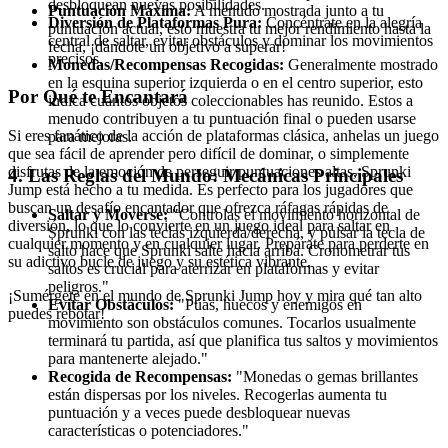
desbloquean nuevas posibilidades.
Puntuación Máxima:
A menudo mostrada junto a tu
Diversión de Plataformas Pura:
Concéntrate en la alegría
puntuación actual, esto muestra tu mejor rendimiento hasta la
central de saltar, evitar obstáculos y dominar los movimientos
fecha, ¡dándote un objetivo a superar!
precisos.
Monedas/Recompensas Recogidas:
Generalmente mostrado
en la esquina superior izquierda o en el centro superior, esto
Por Qué te Encantará
indica cuántos objetos coleccionables has reunido. Estos a
menudo contribuyen a tu puntuación final o pueden usarse
Si eres fanático de la acción de plataformas clásica, anhelas un juego
para mejoras.
que sea fácil de aprender pero difícil de dominar, o simplemente
disfrutas de la emoción de perseguir puntuaciones altas, Sprunki
4. Las Reglas del Mundo: Mecánicas Principales
Jump está hecho a tu medida. Es perfecto para los jugadores que
buscan un desafío encantador que ofrezca ráfagas rápidas de
Saltar y Moverse:
"Controlas el movimiento horizontal de
diversión, lo que lo convierte en un juego ideal para saltar en
Sprunki con las teclas izquierda/derecha, y pulsar la tecla de
cualquier momento y en cualquier lugar. Prepárate para perderte en
salto hace que Sprunki salte hacia arriba. Cronometrar tus
su adictivo bucle de juego y su estética vibrante.
saltos es crucial para aterrizar en plataformas y evitar
peligros."
¡Sumérgete en el mundo de Sprunki Jump hoy y mira qué tan alto
Evitar Obstáculos:
"Púas, huecos y enemigos en
puedes rebotar!
movimiento son obstáculos comunes. Tocarlos usualmente
terminará tu partida, así que planifica tus saltos y movimientos
para mantenerte alejado."
Recogida de Recompensas:
"Monedas o gemas brillantes
están dispersas por los niveles. Recogerlas aumenta tu
puntuación y a veces puede desbloquear nuevas
características o potenciadores."