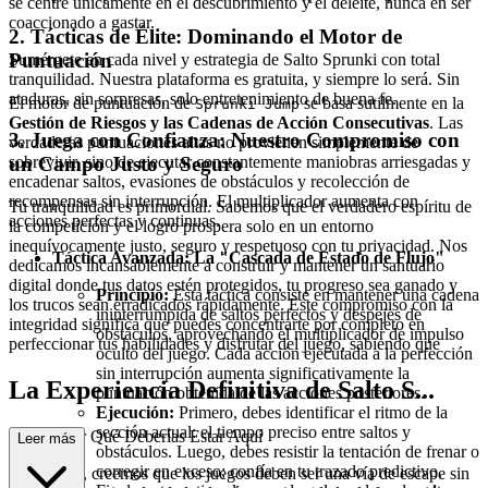
se centre únicamente en el descubrimiento y el deleite, nunca en ser
coaccionado a gastar.
2. Tácticas de Élite: Dominando el Motor de
Puntuación
Sumérgete en cada nivel y estrategia de Salto Sprunki con total
tranquilidad. Nuestra plataforma es gratuita, y siempre lo será. Sin
ataduras, sin sorpresas, solo entretenimiento de buena fe.
El motor de puntuación de
se basa sutilmente en la
Sprunki Jump
Gestión de Riesgos y las Cadenas de Acción Consecutivas
. Las
3. Juega con Confianza: Nuestro Compromiso con
verdaderas puntuaciones altas no provienen simplemente de
sobrevivir, sino de ejecutar constantemente maniobras arriesgadas y
un Campo Justo y Seguro
encadenar saltos, evasiones de obstáculos y recolección de
recompensas sin interrupción. El multiplicador aumenta con
Tu tranquilidad es primordial. Sabemos que el verdadero espíritu de
acciones perfectas y continuas.
la competición y el logro prospera solo en un entorno
inequívocamente justo, seguro y respetuoso con tu privacidad. Nos
Táctica Avanzada: La "Cascada de Estado de Flujo"
dedicamos incansablemente a construir y mantener un santuario
digital donde tus datos estén protegidos, tu progreso sea ganado y
Principio:
Esta táctica consiste en mantener una cadena
los trucos sean erradicados rápidamente. Este compromiso con la
ininterrumpida de saltos perfectos y despejes de
integridad significa que puedes concentrarte por completo en
obstáculos, aprovechando el multiplicador de impulso
perfeccionar tus habilidades y disfrutar del juego, sabiendo que
oculto del juego. Cada acción ejecutada a la perfección
sin interrupción aumenta significativamente la
La Experiencia Definitiva de Salto S...
puntuación obtenida de las acciones posteriores.
Ejecución:
Primero, debes identificar el ritmo de la
sección actual: el tiempo preciso entre saltos y
prunki: Por Qué Deberías Estar Aquí
Leer más
obstáculos. Luego, debes resistir la tentación de frenar o
corregir en exceso; confía en tu trazado predictivo.
En esencia, creemos que los juegos deben ser una vía de escape sin