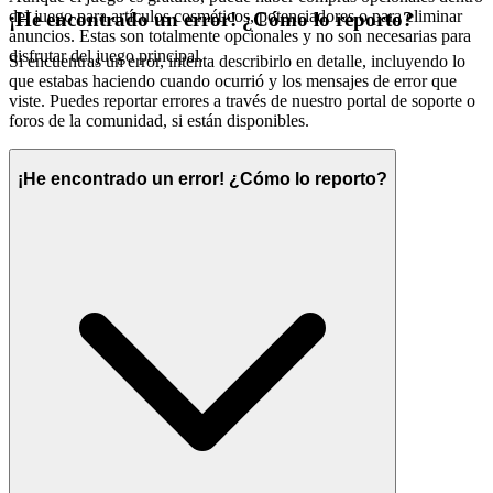
del juego para artículos cosméticos, potenciadores o para eliminar
¡He encontrado un error! ¿Cómo lo reporto?
anuncios. Estas son totalmente opcionales y no son necesarias para
disfrutar del juego principal.
Si encuentras un error, intenta describirlo en detalle, incluyendo lo
que estabas haciendo cuando ocurrió y los mensajes de error que
viste. Puedes reportar errores a través de nuestro portal de soporte o
foros de la comunidad, si están disponibles.
¡He encontrado un error! ¿Cómo lo reporto?