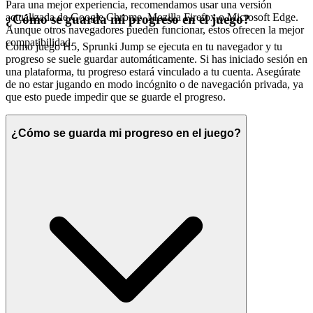
Para una mejor experiencia, recomendamos usar una versión
actualizada de Google Chrome, Mozilla Firefox o Microsoft Edge.
¿Cómo se guarda mi progreso en el juego?
Aunque otros navegadores pueden funcionar, estos ofrecen la mejor
compatibilidad.
Como juego H5, Sprunki Jump se ejecuta en tu navegador y tu
progreso se suele guardar automáticamente. Si has iniciado sesión en
una plataforma, tu progreso estará vinculado a tu cuenta. Asegúrate
de no estar jugando en modo incógnito o de navegación privada, ya
que esto puede impedir que se guarde el progreso.
¿Cómo se guarda mi progreso en el juego?