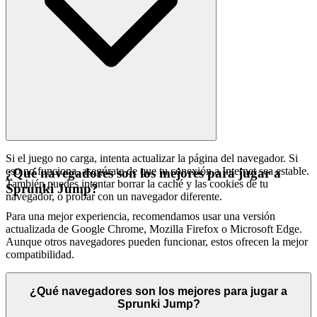
Si el juego no carga, intenta actualizar la página del navegador. Si
eso no funciona, asegúrate de que tu conexión a Internet sea estable.
¿Qué navegadores son los mejores para jugar a
También puedes intentar borrar la caché y las cookies de tu
Sprunki Jump?
navegador, o probar con un navegador diferente.
Para una mejor experiencia, recomendamos usar una versión
actualizada de Google Chrome, Mozilla Firefox o Microsoft Edge.
Aunque otros navegadores pueden funcionar, estos ofrecen la mejor
compatibilidad.
¿Qué navegadores son los mejores para jugar a
Sprunki Jump?