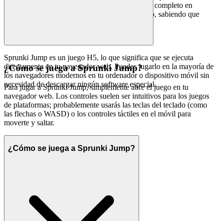
integridad significa que puedes concentrarte por completo en
perfeccionar tus habilidades y disfrutar del juego, sabiendo que
Sprunki Jump es un juego H5, lo que significa que se ejecuta
directamente en tu navegador web. Puedes jugarlo en la mayoría de
¿Cómo se juega a Sprunki Jump?
los navegadores modernos en tu ordenador o dispositivo móvil sin
necesidad de descargar ningún software especial.
Para jugar a Sprunki Jump, simplemente abre el juego en tu
navegador web. Los controles suelen ser intuitivos para los juegos
de plataformas; probablemente usarás las teclas del teclado (como
las flechas o WASD) o los controles táctiles en el móvil para
moverte y saltar.
¿Cómo se juega a Sprunki Jump?