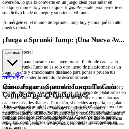
diversión, lo que lo convierte en un juego ideal para saltar en
cualquier momento y en cualquier lugar. Prepárate para perderte en
su adictivo bucle de juego y su estética vibrante.
¡Sumérgete en el mundo de Sprunki Jump hoy y mira qué tan alto
puedes rebotar!
¡Juega a Sprunki Jump: ¡Una Nueva Av...
entura te Espera!
Leer más
¿Estás listo para lanzarte a una aventura sin fin donde cada salto
cuenta? Sprunki Jump no es solo otro juego de plataformas; es un
viaje vibrante y emocionante diseñado para poner a prueba tus
Cómo jugar
reflejos y encender tu sentido de descubrimiento.
Cómo Jugar a Sprunki Jump: Tu Guía
Sprunki Jump te sumerge en un mundo caprichoso lleno de color y
encanto. Ampliando su simple premisa, este juego de plataformas en
Completa para Principiantes
iframe combina magistralmente controles intuitivos con entornos
cada vez más desafiantes. Tu misión, si decides aceptarla, es guiar a
¡Bienvenido a Sprunki Jump! Esta guía está diseñada para ayudarte
tu héroe saltarín a través de paisajes fantásticos, evitando
a entender rápidamente los conceptos básicos y empezar a saltar por
meticulosamente obstáculos traicioneros y recolectando hábilmente
mundos coloridos como un profesional. Con unos pocos pasos
valiosas recompensas dispersas por cada nivel. Es una experiencia
sencillos, dominarás los obstáculos y recogerás recompensas en
que promete diversión sin fin y una verdadera prueba de tu destreza
poco tiempo.
para saltar.