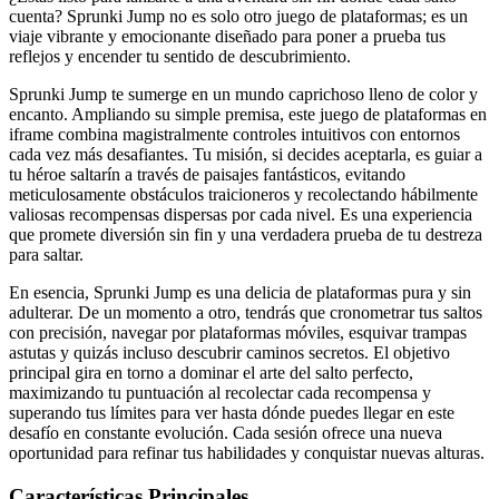
cuenta? Sprunki Jump no es solo otro juego de plataformas; es un
viaje vibrante y emocionante diseñado para poner a prueba tus
reflejos y encender tu sentido de descubrimiento.
Sprunki Jump te sumerge en un mundo caprichoso lleno de color y
encanto. Ampliando su simple premisa, este juego de plataformas en
iframe combina magistralmente controles intuitivos con entornos
cada vez más desafiantes. Tu misión, si decides aceptarla, es guiar a
tu héroe saltarín a través de paisajes fantásticos, evitando
meticulosamente obstáculos traicioneros y recolectando hábilmente
valiosas recompensas dispersas por cada nivel. Es una experiencia
que promete diversión sin fin y una verdadera prueba de tu destreza
para saltar.
En esencia, Sprunki Jump es una delicia de plataformas pura y sin
adulterar. De un momento a otro, tendrás que cronometrar tus saltos
con precisión, navegar por plataformas móviles, esquivar trampas
astutas y quizás incluso descubrir caminos secretos. El objetivo
principal gira en torno a dominar el arte del salto perfecto,
maximizando tu puntuación al recolectar cada recompensa y
superando tus límites para ver hasta dónde puedes llegar en este
desafío en constante evolución. Cada sesión ofrece una nueva
oportunidad para refinar tus habilidades y conquistar nuevas alturas.
Características Principales