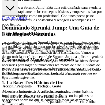
¡Bienvenido a Sprunki Jump! Esta guía está diseñada para ayudarte
a entender rápidamente los conceptos básicos y empezar a saltar por
mundos coloridos como un profesional. Con unos pocos pasos
Consejos y trucos
sencillos, dominarás los obstáculos y recogerás recompensas en
poco tiempo.
Dominando Sprunki Jump: Una Guía de
1. Tu Misión: El Objetivo
Estrategias Avanzadas
Tu objetivo principal en Sprunki Jump es lograr la puntuación más
Bienvenidos, aspirantes a campeones de Sprunki Jump. Esta no es
alta posible saltando sin parar por los niveles, evitando obstáculos
una guía más; es una clase magistral diseñada para elevar tu juego
desafiantes y recogiendo valiosas recompensas.
de saltos casuales a la dominación de la clasificación. Vamos a
deconstruir la mecánica central de Sprunki Jump, a aplicar ingeniería
2. Tomando el Mando: Los Controles
inversa a su motor de puntuación y a armarte con las ideas tácticas
necesarias para lograr puntuaciones realmente de élite. Olvídate de
Aviso:
Estos son los controles estándar para este tipo de juego en
lo que crees saber sobre los juegos de plataformas; estamos a punto
PC Browser con Teclado/Ratón. Los controles reales pueden ser
de desbloquear el verdadero camino hacia la maestría.
ligeramente diferentes.
1. La Base: Tres Hábitos de Oro
Acción / Propósito
Tecla(s) / Gesto
Moverse a la Izquierda
A o Flecha Izquierda
Antes de adentrarnos en maniobras avanzadas, ciertos hábitos
fundamentales deben estar arraigados. Estos son los pilares no
Moverse a la Derecha
D o Flecha Derecha
negociables sobre los que se construyen todas las carreras de
Saltar
Barra Espaciadora o W o Flecha Arriba
puntuación alta.