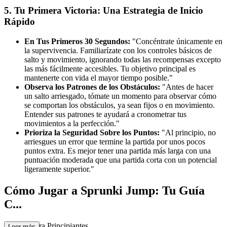
5. Tu Primera Victoria: Una Estrategia de Inicio
Rápido
En Tus Primeros 30 Segundos:
"Concéntrate únicamente en
la supervivencia. Familiarízate con los controles básicos de
salto y movimiento, ignorando todas las recompensas excepto
las más fácilmente accesibles. Tu objetivo principal es
mantenerte con vida el mayor tiempo posible."
Observa los Patrones de los Obstáculos:
"Antes de hacer
un salto arriesgado, tómate un momento para observar cómo
se comportan los obstáculos, ya sean fijos o en movimiento.
Entender sus patrones te ayudará a cronometrar tus
movimientos a la perfección."
Prioriza la Seguridad Sobre los Puntos:
"Al principio, no
arriesgues un error que termine la partida por unos pocos
puntos extra. Es mejor tener una partida más larga con una
puntuación moderada que una partida corta con un potencial
ligeramente superior."
Cómo Jugar a Sprunki Jump: Tu Guía
C...
ompleta para Principiantes
Leer más