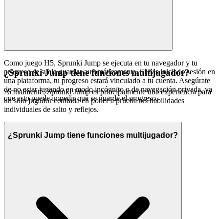
Como juego H5, Sprunki Jump se ejecuta en tu navegador y tu
progreso se suele guardar automáticamente. Si has iniciado sesión en
¿Sprunki Jump tiene funciones multijugador?
una plataforma, tu progreso estará vinculado a tu cuenta. Asegúrate
de no estar jugando en modo incógnito o de navegación privada, ya
Actualmente, Sprunki Jump es principalmente una experiencia para
que esto puede impedir que se guarde el progreso.
un solo jugador centrada en poner a prueba tus habilidades
individuales de salto y reflejos.
¿Sprunki Jump tiene funciones multijugador?