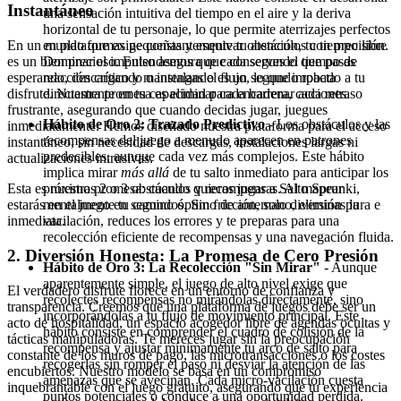
Instantáneo
una sensación intuitiva del tiempo en el aire y la deriva
horizontal de tu personaje, lo que permite aterrizajes perfectos
En un mundo que exige constantemente tu atención, tu tiempo libre
en plataformas pequeñas y esquivar obstáculos con precisión.
es un bien precioso. Entendemos que cada segundo que pasas
Dominar el impulso asegura que conserves el tiempo de
esperando, descargando o instalando es un segundo robado a tu
reacción crítico y mantengas el flujo, lo que impacta
disfrute. Nuestra promesa es eliminar cada barrera, cada retraso
directamente en tu capacidad para encadenar acciones.
frustrante, asegurando que cuando decidas jugar, juegues
Hábito de Oro 2: Trazado Predictivo
- Los obstáculos y las
inmediatamente. Hemos diseñado nuestra plataforma para el acceso
recompensas del juego a menudo aparecen en patrones
instantáneo, sin necesidad de descargas, instalaciones largas ni
predecibles, aunque cada vez más complejos. Este hábito
actualizaciones intrusivas.
implica mirar
más allá
de tu salto inmediato para anticipar los
Esta es nuestra promesa: cuando quieras jugar a Salto Sprunki,
próximos 2 o 3 obstáculos y recompensas. Al mapear
estarás en el juego en segundos. Sin fricción, solo diversión pura e
mentalmente tu camino óptimo de antemano, eliminas la
inmediata.
vacilación, reduces los errores y te preparas para una
recolección eficiente de recompensas y una navegación fluida.
2. Diversión Honesta: La Promesa de Cero Presión
Hábito de Oro 3: La Recolección "Sin Mirar"
- Aunque
aparentemente simple, el juego de alto nivel exige que
El verdadero disfrute florece en un entorno de confianza y
recolectes recompensas no mirándolas directamente, sino
transparencia. Creemos que una plataforma de juegos debe ser un
incorporándolas a tu flujo de movimiento principal. Este
acto de hospitalidad, un espacio acogedor libre de agendas ocultas y
hábito consiste en comprender el cuadro de colisión de la
tácticas manipuladoras. Te mereces jugar sin la preocupación
recompensa y ajustar mínimamente tu arco de salto para
constante de los muros de pago, las microtransacciones o los costes
recogerlas sin romper el paso ni desviar la atención de las
encubiertos. Nuestro modelo se basa en un compromiso
amenazas que se avecinan. Cada micro-vacilación cuesta
inquebrantable con el juego gratuito, asegurando que tu experiencia
puntos potenciales o conduce a una oportunidad perdida.