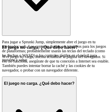
Para jugar a Sprunki Jump, simplemente abre el juego en tu
navegador web. Los controles suelen ser intuitivos para los juegos
El juego no carga. ¿Qué debo hacer?
de plataformas; probablemente usarás las teclas del teclado (como
las flechas o WASD) o los controles táctiles en el móvil para
Si el juego no carga, intenta actualizar la página del navegador. Si
moverte y saltar.
eso no funciona, asegúrate de que tu conexión a Internet sea estable.
También puedes intentar borrar la caché y las cookies de tu
navegador, o probar con un navegador diferente.
El juego no carga. ¿Qué debo hacer?