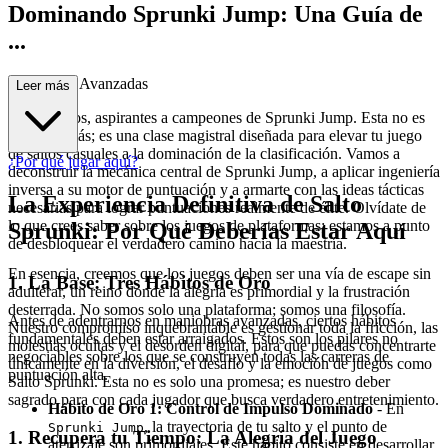
Dominando Sprunki Jump: Una Guía de
...
Estrategias Avanzadas
Leer más
Bienvenidos, aspirantes a campeones de Sprunki Jump. Esta no es
una guía más; es una clase magistral diseñada para elevar tu juego
de saltos casuales a la dominación de la clasificación. Vamos a
¿Por qué jugar aquí?
deconstruir la mecánica central de Sprunki Jump, a aplicar ingeniería
inversa a su motor de puntuación y a armarte con las ideas tácticas
La Experiencia Definitiva de Salto
necesarias para lograr puntuaciones realmente de élite. Olvídate de
lo que crees saber sobre los juegos de plataformas; estamos a punto
Sprunki: Por Qué Deberías Estar Aquí
de desbloquear el verdadero camino hacia la maestría.
En esencia, creemos que los juegos deben ser una vía de escape sin
1. La Base: Tres Hábitos de Oro
adulterar, un reino donde la alegría es primordial y la frustración
desterrada. No somos solo una plataforma; somos una filosofía.
Antes de adentrarnos en maniobras avanzadas, ciertos hábitos
Nuestro compromiso inquebrantable es gestionar toda la fricción, las
fundamentales deben estar arraigados. Estos son los pilares no
molestias ocultas y el desorden digital, para que puedas concentrarte
negociables sobre los que se construyen todas las carreras de
únicamente en la diversión, el desafío y la emoción de juegos como
puntuación alta.
Salto Sprunki. Esta no es solo una promesa; es nuestro deber
sagrado para con cada jugador que busca verdadero entretenimiento.
Hábito de Oro 1: Control de Impulso Dominado
- En
, la trayectoria de tu salto y el punto de
Sprunki Jump
1. Recupera tu Tiempo: La Alegría del Juego
aterrizaje son primordiales. Este hábito consiste en desarrollar