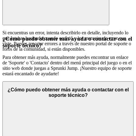
Si encuentras un error, intenta describirlo en detalle, incluyendo lo
que estabas haciendo cuando ocurrió y los mensajes de error que
¿Cómo puedo obtener más ayuda o contactar con el
viste. Puedes reportar errores a través de nuestro portal de soporte o
soporte técnico?
foros de la comunidad, si están disponibles.
Para obtener más ayuda, normalmente puedes encontrar un enlace
de 'Soporte' o 'Contacto' dentro del menú principal del juego o en el
sitio web donde juegas a Sprunki Jump. ¡Nuestro equipo de soporte
estará encantado de ayudarte!
¿Cómo puedo obtener más ayuda o contactar con el
soporte técnico?