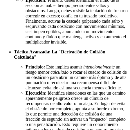
Ejecución:
Primero, debes identificar el ritmo de la
sección actual: el tiempo preciso entre saltos y
obstáculos. Luego, debes resistir la tentación de frenar o
corregir en exceso; confía en tu trazado predictivo.
Finalmente, activas la cascada golpeando cada salto y
esquivando cada obstáculo con movimientos mínimos,
casi imperceptibles, apuntando a un movimiento
continuo y fluido que mantenga activo y en aumento el
multiplicador invisible.
Táctica Avanzada: La "Derivación de Colisión
Calculada"
Principio:
Esto implica asumir
intencionalmente
un
riesgo menor
calculado
o rozar el cuadro de colisión de
un obstáculo para abrir un camino más óptimo y de alta
puntuación o recolectar una recompensa difícil de
alcanzar, evitando así una secuencia menos eficiente.
Ejecución:
Identifica situaciones en las que un camino
aparentemente peligroso ofrece un cúmulo de
recompensas de alto valor o un atajo. En lugar de evitar
el obstáculo por completo, apunta a su borde extremo,
lo que permite una detección de colisión de una
fracción de segundo sin activar un "impacto" completo
o una penalización. Esto requiere un conocimiento
íntimo de los cuadros de colisión y un control preciso