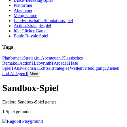
Block-Breaking-Spiel
Platformer
Abenteuer
Merge Game
Landwirtschafts-Simulationsspiel
Action-Strategiespiel
Idle Clicker Game
Battle Royale Spiel
Tags
Platformer
1
Strategie
1
Abenteuer
1
Klassisches
Remake
1
Action
1
Labyrinth
1
Arcade
1
Hase
Spiel
1
Ausweichen
1
Echtzeitstrategie
1
Wellenverteidigung
1
Ziehen
und Ablegen
1
More
Sandbox-Spiel
Explore Sandbox-Spiel games
1 Spiel gefunden