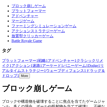
ブロック崩しゲーム
プラットフォーマー
アドベンチャー
マージゲーム
ファーミングシミュレーションゲーム
アクションストラテジーゲーム
放置型クリッカーゲーム
Battle Royale Game
タグ
プラットフォーマー
1
戦略
1
アドベンチャー
1
クラシックリメ
イク
1
アクション
1
迷路
1
アーケード
1
バニーゲーム
1
Dodge
1
リ
アルタイムストラテジー
1
ウェーブディフェンス
1
ドラッグ＆
ドロップ
1
More
ブロック崩しゲーム
ブロックや構造物を破壊することに焦点を当てたゲームジャ
ンル。多くの場合、ボールや投射物を当てて破壊し、正確な