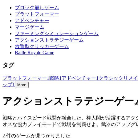
ブロック崩しゲーム
プラットフォーマー
アドベンチャー
マージゲーム
ファーミングシミュレーションゲーム
アクションストラテジーゲーム
放置型クリッカーゲーム
Battle Royale Game
タグ
プラットフォーマー
1
戦略
1
アドベンチャー
1
クラシックリメイ
ップ
1
More
アクションストラテジーゲー
戦略とハイスピード戦闘が融合した、棒人間が活躍するアク
オスな協力プレイモードで戦場を制覇せよ。武器のアップグ
2 件のゲームが見つかりました