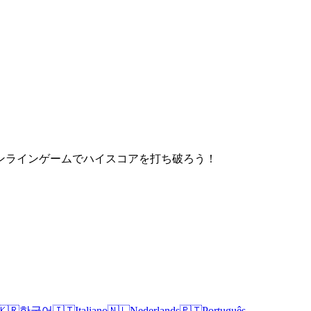
ンラインゲームでハイスコアを打ち破ろう！
🇰🇷
한국어
🇮🇹
Italiano
🇳🇱
Nederlands
🇵🇹
Português