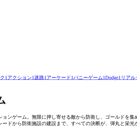
ク
1
アクション
1
迷路
1
アーケード
1
バニーゲーム
1
Dodge
1
リアル
ム
ションゲーム。無限に押し寄せる敵から防衛し、ゴールドを集
レードから防衛施設の建設まで、すべての決断が、弾丸と栄光