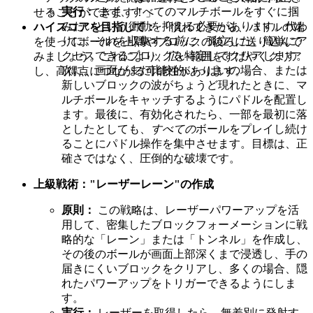
実行：
まず、すべてのマルチボールをすぐに掴
せることができます！」
みたいという衝動を抑える必要があります。代わ
ハイスコアを目指して：
「慣れてきたら、パドルの端
りに、それを収集する
前に
、孤立した、簡単にア
を使ってボールを上隅やブロックの後ろに送り込んで
クセスできるブロックを特定してクリアします。
みましょう。これにより、広い範囲をすばやくクリア
次に、画面がまだ比較的いっぱいの場合、または
し、高得点につながる可能性があります。」
新しいブロックの波がちょうど現れたときに、マ
ルチボールをキャッチするようにパドルを配置し
ます。最後に、有効化されたら、一部を最初に落
としたとしても、
すべての
ボールをプレイし続け
ることにパドル操作を集中させます。目標は、正
確さではなく、圧倒的な破壊です。
上級戦術："レーザーレーン"の作成
原則：
この戦略は、レーザーパワーアップを活
用して、密集したブロックフォーメーションに戦
略的な「レーン」または「トンネル」を作成し、
その後のボールが画面上部深くまで浸透し、手の
届きにくいブロックをクリアし、多くの場合、隠
れたパワーアップをトリガーできるようにしま
す。
実行：
レーザーを取得したら、無差別に発射す