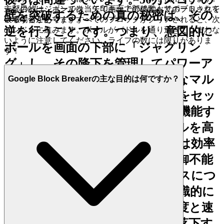
一部のバージョンでは、矢印キーでの移動もサポートされて
主な目的は、ボールを当てて画面上部のすべてのブロックを
壁を突破するための真の秘密は、その
いる場合があります。
破壊することです。すべてのブロックがクリアされると、次
逆を行うことです。つまり、
意図的に
のレベルに進みます。ボールがパドルを通り過ぎてしまわな
いように注意してください。ライフの数には限りがありま
ボールを画面の下部に「ジャグリン
す！
グ」し、その降下を管理してパワーア
ップのドロップを制御し、完璧なマル
Google Block Breakerの主な目的は何ですか？
チボールのアクティベーションをセッ
トアップすること
です。これが機能す
る理由は次のとおりです。ボールを高
く保つことはブロッククリアには効率
的であるように見えますが、制御不能
なリコシェとパワーアップのミスにつ
ながることがよくあります。意識的に
ボールを下げることで、その角度と速
度のコントロールを向上させ、落下す