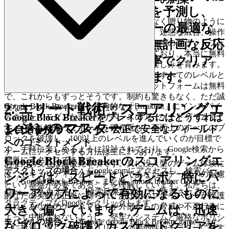
になり、ボールの軌道を予測し、
真のエンターテインメントは、取引ではなく贈り物のように
マルチボールやレーザーの最適な
感じるべきです。私たちは、隠れた費用、迷惑な広告、操作
ターゲットを特定し、無計画な反応
的な課金ゲームの概念を拒否します。私たちのプラットフォ
ームは透明性と尊敬に基づいて構築されており、本当に無料
ではなく、最大限の効率でクリア
のゲーム体験を提供し、信頼感と純粋な楽しみを育みます。
あなたは安心して
を計画することができます。
のすべてのレベルと
Google Block Breaker
戦略に深く没頭できます。私たちのプラットフォームは無料
で、これからもずっとそうです。制約も驚きもなく、ただ誠
2. エリート戦術：スコアリングエ
Google Block Breakerは、古典的な「Breakout」にインスパイ
実なエンターテインメントだけです。
Google Block Breakerをプレイするにはどうすれば
アされた、モダンなブラウザベースのアーケードゲームで
ンジンのマスター
す。パドルを使ってボールを跳ね返し、画面上のすべてのブ
3. 自信を持ってプレイ：公正で安全なフィールド
よいですか？
ロックを破壊し、100以上のレベルを進んでいくのが目標で
へのコミットメント
す。手軽に楽しめるように設計されており、Google検索から
ゲームにアクセスする方法は主に2つあります。
Google Block Breakerのスコアリングエ
簡単にアクセスできます。
あなたの安心は最優先事項です。真に没入型のゲーム体験に
デスクトップの場合：
Google.comにアクセスし、検索バー
は、セキュリティ、公平性、そしてあなたのデータへの配慮
ンジンは、
スピードとコンボ
、特にパ
に「Google Block Breaker」または「block breaker Google
という基盤が必要であることを理解しています。私たちは、
ワーアップによって有効になるものに
game」と入力すると、検索結果のトップに表示されるイン
あなたの実績が正当に得られ、あなたのプライバシーが保護
タラクティブなDoodleをクリックします。
され、あなたのゲームプレイが外部からの脅威や不正行為に
大きく偏っています。ゲームは、迅速
よって中断されないように、堅牢なシステムと厳格なポリシ
モバイルの場合：
「Google doodle Block Breaker game」また
なブロック破壊とカスケードクリアを
ーに投資しました。セキュリティの脆弱性やチーターに対す