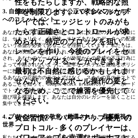
性をもたらしますが、戦略的な照
準を制限します。ハイレベルなプ
3. 自信を持ってプレイ：公正で安全なフィールド
へのコミットメント
レイでは、エッジヒットのみがも
たらす正確さとコントロールが求
あなたの安心は最優先事項です。真に没入型のゲーム体験に
は、セキュリティ、公平性、そしてあなたのデータへの配慮
められ、特定のブロックを狙い、
という基盤が必要であることを理解しています。私たちは、
レーンを作り、今後のプレイをセ
あなたの実績が正当に得られ、あなたのプライバシーが保護
され、あなたのゲームプレイが外部からの脅威や不正行為に
ットアップすることができます。
よって中断されないように、堅牢なシステムと厳格なポリシ
最初は不自然に感じるかもしれま
ーに投資しました。セキュリティの脆弱性やチーターに対す
るあなたの忍耐力のテストではなく、スキルの真のテストで
せんが、高度なボール操作の要と
あることを知って、
のリーダーボード
Google Block Breaker
なるため、ここで練習を優先して
でトップの座を狙うことができます。私たちは安全で公正な
遊び場を構築します。あなたは自分のレガシーを築くことに
ください。
集中できます。
4. プレイヤーへの敬意：厳選された、品質重視の
黄金習慣2："パワーアップ優先"の
世界
プロトコル
- 多くのプレイヤーは、
パワーアップを幸運なボーナスと
私たちは、あなたを終わりのない、平凡な選択肢で圧倒する