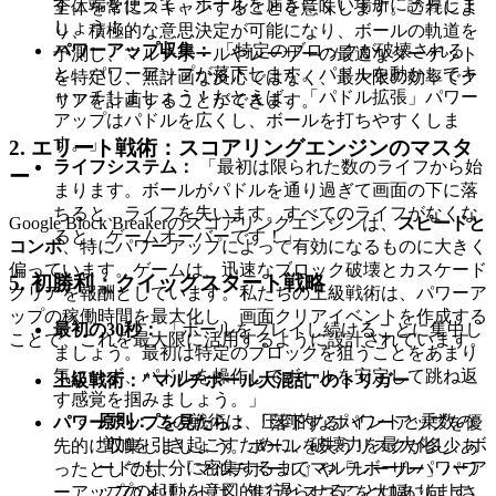
す。端を使って、ボールを届きにくい場所に誘導しま
全体を常にスキャンすることを意味します。これによ
しょう！」
り、積極的な意思決定が可能になり、ボールの軌道を
パワーアップ収集：
「特定のブロックが破壊される
予測し、マルチボールやレーザーの最適なターゲット
と、パワーアップが落下します。パドルを動かしてキ
を特定し、無計画な反応ではなく、最大限の効率でク
ャッチしましょう！たとえば、「パドル拡張」パワー
リアを計画することができます。
アップはパドルを広くし、ボールを打ちやすくしま
す。」
2. エリート戦術：スコアリングエンジンのマスタ
ライフシステム：
「最初は限られた数のライフから始
ー
まります。ボールがパドルを通り過ぎて画面の下に落
ちると、ライフを失います。すべてのライフがなくな
Google Block Breakerのスコアリングエンジンは、
スピードと
ると、ゲームオーバーです！」
コンボ
、特にパワーアップによって有効になるものに大きく
偏っています。ゲームは、迅速なブロック破壊とカスケード
5. 初勝利：クイックスタート戦略
クリアを報酬としています。私たちの上級戦術は、パワーア
ップの稼働時間を最大化し、画面クリアイベントを作成する
最初の30秒：
「ボールをプレイし続けることに集中し
ことで、これを最大限に活用するように設計されています。
ましょう。最初は特定のブロックを狙うことをあまり
気にせず、パドルを操作してボールを安定して跳ね返
上級戦術："マルチボール大混乱"のトリガー
す感覚を掴みましょう。」
原則：
この戦術は、圧倒的なポイントと乗数の
パワーアップを見たら：
「落下するパワーアップを優
増加を引き起こすために、破壊力を最大化し、ボ
先的に収集しましょう。ボールを失うリスクが多少あ
ードが十分に密集するまでマルチボールパワーア
ったとしても、「マルチボール」や「レーザー」パワ
ップの起動を意図的に遅らせることにあります。
ーアップのメリットは、進行とスコアを大幅に向上さ