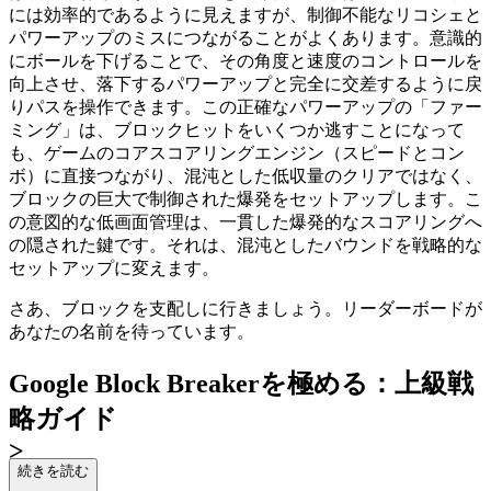
には効率的であるように見えますが、制御不能なリコシェと
パワーアップのミスにつながることがよくあります。意識的
にボールを下げることで、その角度と速度のコントロールを
向上させ、落下するパワーアップと完全に交差するように戻
りパスを操作できます。この正確なパワーアップの「ファー
ミング」は、ブロックヒットをいくつか逃すことになって
も、ゲームのコアスコアリングエンジン（スピードとコン
ボ）に直接つながり、混沌とした低収量のクリアではなく、
ブロックの巨大で制御された爆発をセットアップします。こ
の意図的な低画面管理は、一貫した爆発的なスコアリングへ
の隠された鍵です。それは、混沌としたバウンドを戦略的な
セットアップに変えます。
さあ、ブロックを支配しに行きましょう。リーダーボードが
あなたの名前を待っています。
Google Block Breakerを極める：上級戦
略ガイド
>
続きを読む