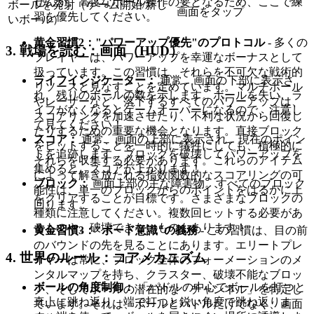
せんが、高度なボール操作の要となるため、ここで練
ボールを発射（ゲーム開始/新し
画面をタップ
習を優先してください。
いボール）
黄金習慣2："パワーアップ優先"のプロトコル
- 多くの
3. 戦場を読む：画面（HUD）
プレイヤーは、パワーアップを幸運なボーナスとして
扱っています。この習慣は、それらを不可欠な戦術的
ライフインジケーター：
通常、画面の下部に表示さ
リソースと見なすことを定めています。マルチボール
れ、残りのボールの数を示します。ボールを失い、ラ
やレーザーなど、落下するすべてのパワーアップは、
イフがなくなるとゲームオーバーになるので、注意し
スコアリングを加速させたり、不利な状況から回復し
て見てください！
たりするための重要な機会となります。直接ブロック
スコア：
通常、画面の上部に表示され、現在のポイン
をヒットすることを一時的に犠牲にしても、積極的に
トを追跡します。ブロックを破壊してパワーアップを
それらを収集する必要があります。これらのアイテム
集めると、スコアが上がります！
によって解き放たれる指数関数的なスコアリングの可
ブロック：
画面上部の主な障害物。すべてのブロック
能性は、単一のブロックからのポイントをはるかに上
をクリアすることが目標です。さまざまなブロックの
回ります。
種類に注意してください。複数回ヒットする必要があ
るものや、破壊できないものもあります！
黄金習慣3："ボード意識"の義務
- この習慣は、目の前
のバウンドの先を見ることにあります。エリートプレ
4. 世界のルール：コアメカニズム
イヤーは常に、ブロック全体のフォーメーションのメ
ンタルマップを持ち、クラスター、破壊不能なブロッ
ボールの角度制御：
「パドルの中心でボールを打つと
ク、そしてボールの潜在的な「チャンネル」を特定し
真上に跳ね返り、端で打つと鋭い角度で跳ね返りま
ています。それは、ボールとパドルだけでなく、画面