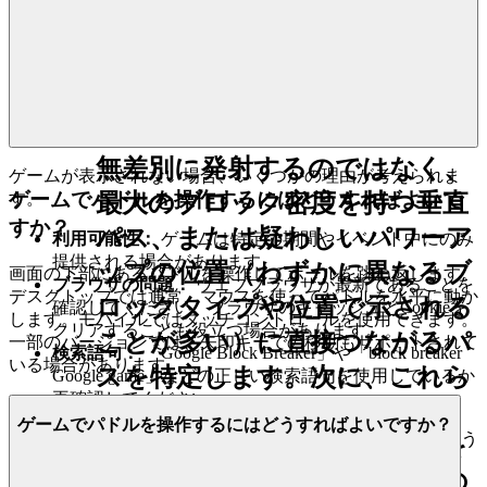
クリアし、多くの場合、隠れた
パワーアップをトリガーできる
ようにします。
実行：
レーザーを取得したら、
無差別に発射するのではなく、
ゲームが表示されない場合、いくつかの理由が考えられま
ゲームでパドルを操作するにはどうすればよいで
す。
最大のブロック密度を持つ垂直
すか？
パス、または疑わしいパワーア
利用可能性：
ゲームは特定の期間やイベント中にのみ
提供される場合があります。
ップの位置（わずかに異なるブ
画面の下部にあるパドルを操作してボールを跳ね返します。
ブラウザの問題：
ウェブブラウザが最新であることを
デスクトップでは通常、マウスを使ってパドルを水平に動か
ロックタイプや位置で示される
確認してください。ブラウザのキャッシュとCookieを
します。モバイルではタッチコントロールを使用できます。
クリアすることも役立つ場合があります。
ことが多い）に直接つながるパ
一部のバージョンでは、矢印キーでの移動もサポートされて
検索語句：
「Google Block Breaker」や「block breaker
いる場合があります。
スを特定します。次に、これら
Google game」などの正しい検索語句を使用しているか
再確認してください。
のトンネルを切り開くために、
ゲームでパドルを操作するにはどうすればよいですか？
これらの手順を試しても問題が解決しない場合は、後でもう
正確に照準を定め、レーザーを
一度お試しください。
発射します。重要なのは、次の