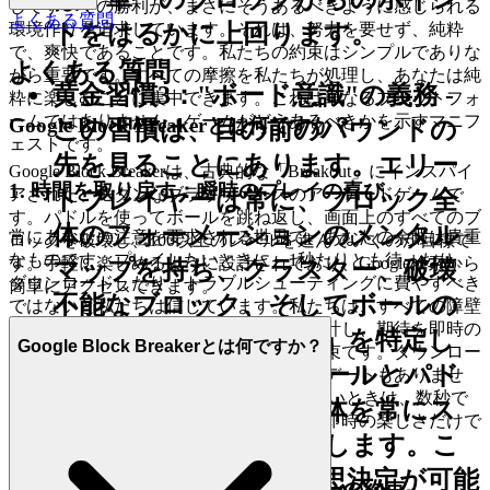
してすべての勝利が、まさにそうあるべきように感じられる
よくある質問
トをはるかに上回ります。
環境作りを追求しています。それは、努力を要せず、純粋
で、爽快であることです。私たちの約束はシンプルでありな
よくある質問
がら重要です。すべての摩擦を私たちが処理し、あなたは純
黄金習慣3："ボード意識"の義務
-
粋に楽しむことに集中できます。これは単なるプラットフォ
ームではありません。ゲームがどうあるべきかを示すマニフ
Google Block Breakerとは何ですか？
この習慣は、目の前のバウンドの
ェストです。
先を見ることにあります。エリー
Google Block Breakerは、古典的な「Breakout」にインスパイ
1. 時間を取り戻す：瞬時のプレイの喜び
アされた、モダンなブラウザベースのアーケードゲームで
トプレイヤーは常に、ブロック全
す。パドルを使ってボールを跳ね返し、画面上のすべてのブ
体のフォーメーションのメンタル
常にあなたの注意を要求される世界で、あなたの余暇は貴重
ロックを破壊し、100以上のレベルを進んでいくのが目標で
なものです。プレイしたいときに、1秒たりとも待ったり、
す。手軽に楽しめるように設計されており、Google検索から
マップを持ち、クラスター、破壊
ダウンロードしたり、トラブルシューティングに費やすべき
簡単にアクセスできます。
不能なブロック、そしてボールの
ではないと私たちは信じています。私たちは、すべての障壁
を取り除くためにプラットフォームを設計し、期待を即時の
潜在的な「チャンネル」を特定し
Google Block Breakerとは何ですか？
満足感に変えました。これが私たちの約束です。ダウンロー
ています。それは、ボールとパド
ドもインストールも、果てしないアップデートもありませ
ん。
をプレイしたいときは、数秒で
Google Block Breaker
ルだけでなく、画面全体を常にス
ゲームに入れます。摩擦はなく、純粋で即時の楽しさだけで
キャンすることを意味します。こ
す。
れにより、積極的な意思決定が可能
2. 誠実な楽しさ：ゼロプレッシャーの約束