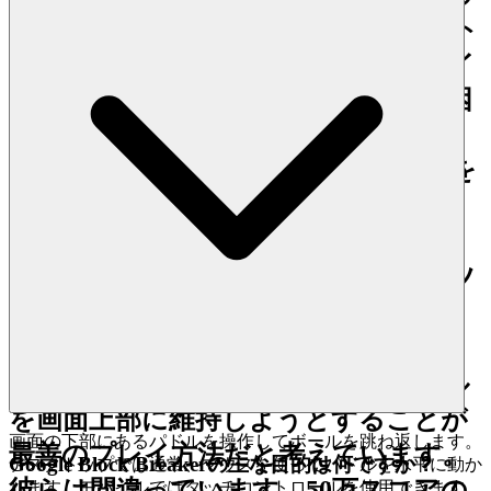
ボールのためにクリアショット
を作成し、下のブロックをバイ
パスして、高価値または到達困
難なターゲットを直接攻撃し、
その後のスコアリングの機会を
最大化することです。
3. プロの秘密：直感に反するエッ
ジ
ほとんどのプレイヤーは、
常にボール
を画面上部に維持しようとすること
が
画面の下部にあるパドルを操作してボールを跳ね返します。
最善のプレイ方法だと考えています。
Google Block Breakerの主な目的は何ですか？
デスクトップでは通常、マウスを使ってパドルを水平に動か
彼らは間違っています。50万スコアの
します。モバイルではタッチコントロールを使用できます。