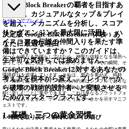
さあ、Block Breakerの覇者を目指すあ
なたへ。カジュアルなタップ＆プレイ
なぜここでプレイ？
を超え、メカニズムを分析し、スコア
リングエンジンを最大限に活用し、ハ
決定版 Google Block Breaker 体験：あ
イスコアの伝説の仲間入りを果たす準
なたに最適な理由
備はできていますか？このガイドは、
ゲームが単なる気晴らしではなく、神聖な信頼となる場所へ
生半可な気持ちでは挑めません。
ようこそ。私たちは、すべてのクリック、すべての瞬間、そ
Google Block Breakerに対するあなたの
してすべての勝利が、まさにそうあるべきように感じられる
環境作りを追求しています。それは、努力を要せず、純粋
考え方を根本から変え、プレイヤーか
で、爽快であることです。私たちの約束はシンプルでありな
ら破壊の戦術的設計者へと変貌させる
がら重要です。すべての摩擦を私たちが処理し、あなたは純
粋に楽しむことに集中できます。これは単なるプラットフォ
ためのマスタークラスです。
ームではありません。ゲームがどうあるべきかを示すマニフ
ェストです。
1. 基礎：三つの黄金習慣
1. 時間を取り戻す：瞬時のプレイの喜び