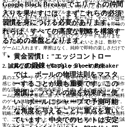
常にあなたの注意を要求される世界で、あなたの余暇は貴重
Google Block Breakerでエリートの仲間
なものです。プレイしたいときに、1秒たりとも待ったり、
入りを果たすには、まずこれらの必須
ダウンロードしたり、トラブルシューティングに費やすべき
ではないと私たちは信じています。私たちは、すべての障壁
習慣を身につける必要があります。こ
を取り除くためにプラットフォームを設計し、期待を即時の
満足感に変えました。これが私たちの約束です。ダウンロー
れらは、すべての高度な戦略を構築す
ドもインストールも、果てしないアップデートもありませ
るための基盤となります。
ん。
をプレイしたいときは、数秒で
Google Block Breaker
ゲームに入れます。摩擦はなく、純粋で即時の楽しさだけで
す。
黄金習慣1："エッジコントロー
ル"の鍛錬
-
Google Block Breaker
2. 誠実な楽しさ：ゼロプレッシャーの約束
では、ボールの物理法則をマスタ
真のエンターテインメントは、取引ではなく贈り物のように
ーすることが最も重要です。この
感じるべきです。私たちは、隠れた費用、迷惑な広告、操作
的な課金ゲームの概念を拒否します。私たちのプラットフォ
習慣は、パドルの端を効果的に使
ームは透明性と尊敬に基づいて構築されており、本当に無料
い、ボールにシャープで予測可能
のゲーム体験を提供し、信頼感と純粋な楽しみを育みます。
あなたは安心して
のすべてのレベルと
Google Block Breaker
な角度を与えることに重点を置い
戦略に深く没頭できます。私たちのプラットフォームは無料
ています。中央でのヒットは安定
で、これからもずっとそうです。制約も驚きもなく、ただ誠
実なエンターテインメントだけです。