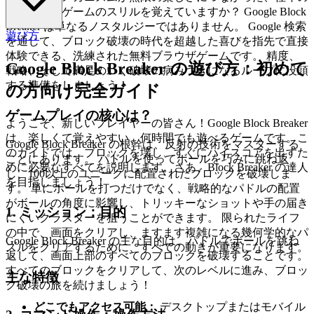
アーケードゲームのスリルを覚えていますか？ Google Block
Breaker は単なるノスタルジーではありません。 Google 検索
遊び方
を通じて、ブロック破壊の時代を超越した喜びを指先で直接
体験できる、洗練された無料ブラウザゲームです。 精度、
Google Block Breaker の遊び方：初めて
戦略、そして満足のいく破壊の病みつきになるループに没頭
する準備をしましょう！
の方向け完全ガイド
ゲームプレイの核心は？
ようこそ、新しいプレイヤーの皆さん！Google Block Breaker
は、楽しくて覚えやすい、何時間でも遊べるゲームです。こ
Google Block Breaker の根幹は、反射の技術をマスターする
のガイドでは、ブロックを壊し、すぐにハイスコアを出すた
ことにあります。 パドルを使ってボールを巧みに跳ね返
めに必要なすべてを説明します。さあ、Block Breaker の達人
し、100以上のユニークに配置されたブロックを破壊しま
を目指しましょう！
す。 単にボールを打つだけでなく、戦略的なパドルの配置
がボールの角度に影響し、トリッキーなショットや手の届き
1. ミッション：目的
にくいクラスターを狙うことができます。 限られたライフ
の中で、画面をクリアし、ますます複雑になる幾何学的なパ
Google Block Breaker の主な目的は、パドルでボールを跳ね
ズルをクリアするために、すべての動きが重要になります。
返して、画面上部のすべてのブロックを破壊することです。
すべてのブロックをクリアして、次のレベルに進み、ブロッ
主な特徴
ク破壊の旅を続けましょう！
どこでもアクセス可能：
デスクトップまたはモバイル