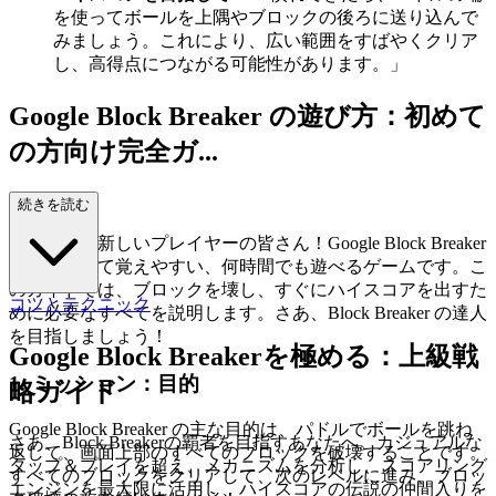
を使ってボールを上隅やブロックの後ろに送り込んで
みましょう。これにより、広い範囲をすばやくクリア
し、高得点につながる可能性があります。」
Google Block Breaker の遊び方：初めて
の方向け完全ガ...
イド
続きを読む
ようこそ、新しいプレイヤーの皆さん！Google Block Breaker
は、楽しくて覚えやすい、何時間でも遊べるゲームです。こ
のガイドでは、ブロックを壊し、すぐにハイスコアを出すた
コツとテクニック
めに必要なすべてを説明します。さあ、Block Breaker の達人
を目指しましょう！
Google Block Breakerを極める：上級戦
1. ミッション：目的
略ガイド
Google Block Breaker の主な目的は、パドルでボールを跳ね
さあ、Block Breakerの覇者を目指すあなたへ。カジュアルな
返して、画面上部のすべてのブロックを破壊することです。
タップ＆プレイを超え、メカニズムを分析し、スコアリング
すべてのブロックをクリアして、次のレベルに進み、ブロッ
エンジンを最大限に活用し、ハイスコアの伝説の仲間入りを