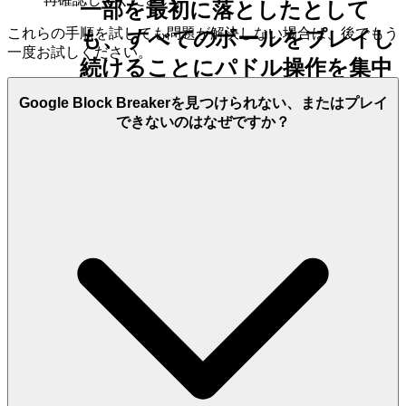
一部を最初に落としたとして
これらの手順を試しても問題が解決しない場合は、後でもう
も、
すべての
ボールをプレイし
一度お試しください。
続けることにパドル操作を集中
させます。目標は、正確さでは
Google Block Breakerを見つけられない、またはプレイ
できないのはなぜですか？
なく、圧倒的な破壊です。
上級戦術："レーザーレーン"の作成
原則：
この戦略は、レーザーパ
ワーアップを活用して、密集し
たブロックフォーメーションに
戦略的な「レーン」または「ト
ンネル」を作成し、その後のボ
ールが画面上部深くまで浸透
し、手の届きにくいブロックを