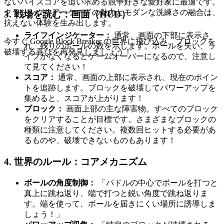
ないハイスコアを追い求める競争好きな愛好家に最適です。
クラシックなアーケードの魅力とモダンな洗練さの融合は、
3. 戦場を読む：画面（HUD）
抗えない体験を生み出します。
ライフインジケーター：
通常、画面の下部に表示さ
今すぐ Google Block Breaker の世界に飛び込み、ブロックを
れ、残りのボールの数を示します。ボールを失い、ラ
破壊する喜びを再発見しましょう！
イフがなくなるとゲームオーバーになるので、注意し
て見てください！
スコア：
通常、画面の上部に表示され、現在のポイン
トを追跡します。ブロックを破壊してパワーアップを
集めると、スコアが上がります！
ブロック：
画面上部の主な障害物。すべてのブロック
をクリアすることが目標です。さまざまなブロックの
種類に注意してください。複数回ヒットする必要があ
るものや、破壊できないものもあります！
4. 世界のルール：コアメカニズム
ボールの角度制御：
「パドルの中心でボールを打つと
真上に跳ね返り、端で打つと鋭い角度で跳ね返りま
す。端を使って、ボールを届きにくい場所に誘導しま
しょう！」