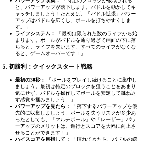
パワーアップ収集：
「特定のブロックが破壊される
と、パワーアップが落下します。パドルを動かしてキ
ャッチしましょう！たとえば、「パドル拡張」パワー
アップはパドルを広くし、ボールを打ちやすくしま
す。」
ライフシステム：
「最初は限られた数のライフから始
まります。ボールがパドルを通り過ぎて画面の下に落
ちると、ライフを失います。すべてのライフがなくな
ると、ゲームオーバーです！」
5. 初勝利：クイックスタート戦略
最初の30秒：
「ボールをプレイし続けることに集中し
ましょう。最初は特定のブロックを狙うことをあまり
気にせず、パドルを操作してボールを安定して跳ね返
す感覚を掴みましょう。」
パワーアップを見たら：
「落下するパワーアップを優
先的に収集しましょう。ボールを失うリスクが多少あ
ったとしても、「マルチボール」や「レーザー」パワ
ーアップのメリットは、進行とスコアを大幅に向上さ
せることができます！」
ハイスコアを目指して：
「慣れてきたら、パドルの端