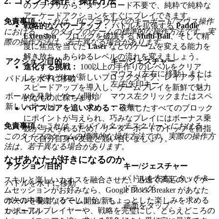
2. コマンド操作：操作方法
のブラウザから、ダウンロード不要で、純粋で純粋な
アーケードアクションをすぐにプレイできます。
免責事項：
これは、PCブラウザでのキーボード/マウス操作
戦略的なパワーアップ：
パドルを拡張する
Paddle
における、このタイプのゲームの標準的な操作方法です。実
Extension
、ブロックを破壊する
Multi-Ball
、そして精
際の操作方法は、若干異なる場合があります。
度に焦点を当てた
Laser
などのゲームを変える能力を
解き放ち、あらゆるレベルの流れを変えましょう。
アクション/目的
キー/ジェスチャー
進化する挑戦：
100以上の手作りのレベルをクリア
マウス（左右に移動）または
し、それぞれが新しいブロックタイプ、レイアウト、
パドルを水平に移動
左/右矢印キー
スピードアップを導入し、ゲームプレイを新鮮で魅力
ボールを発射（ゲーム開始/
マウス左クリックまたはスペ
的なものに保ちます。
新しいボール）
ースキー
ハイスコアを追い求める：
破壊したすべてのブロック
にポイントが与えられ、巧みなプレイにはボーナス乗
免責事項：
これは、モバイルタッチスクリーンにおける、
数が与えられるため、リーダーボードのトップを目指
このタイプのゲームの標準的な操作方法です。実際の操作方
して自分自身や友達と競い合いましょう。
法は、若干異なる場合があります。
なぜあなたが好きになるのか
アクション/目的
キー/ジェスチャー
パドルを左右にタッチ＆
スキルと楽しいカオスを融合させた、迅速で満足のいくゲー
パドルを水平に移動
ドラッグ
ムセッションがお好みなら、Google Block Breaker があなた
の次の中毒になるでしょう。 ちょっとした楽しみを求める
ボールを発射（ゲーム開始/新し
画面をタップ
カジュアルプレイヤーや、戦略を完璧にし、とらえどころの
いボール）