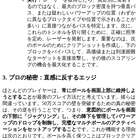
るのではなく、最大のブロック密度を持つ垂直パ
ス、または疑わしいパワーアップの位置（わずか
に異なるブロックタイプや位置で示されることが
多い）に直接つながるパスを特定します。次に、
これらのトンネルを切り開くために、正確に照準
を定め、レーザーを発射します。重要なのは、次
のボールのためにクリアショットを作成し、下の
ブロックをバイパスして、高価値または到達困難
なターゲットを直接攻撃し、その後のスコアリン
グの機会を最大化することです。
3. プロの秘密：直感に反するエッジ
ほとんどのプレイヤーは、
常にボールを画面上部に維持しよ
うとすること
が最善のプレイ方法だと考えています。彼らは
間違っています。50万スコアの壁を突破するための真の秘密
は、その逆を行うことです。つまり、
意図的にボールを画面
の下部に「ジャグリング」し、その降下を管理してパワーア
ップのドロップを制御し、完璧なマルチボールのアクティベ
ーションをセットアップすること
です。これが機能する理由
は次のとおりです。ボールを高く保つことはブロッククリア