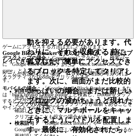
を意図的に遅らせることにあり
にふさわしい品質を増やします。
ます。
実行：
まず、すべてのマルチボ
ールをすぐに掴みたいという衝
動を抑える必要があります。代
ゲームにアクセスする方法は主に2つあります。
わりに、それを収集する
前に
、
Google Block Breakerを見つけられない、またはプ
デスクトップの場合：
Google.comにアクセスし、検索バー
孤立した、簡単にアクセスでき
レイできないのはなぜですか？
に「Google Block Breaker」または「block breaker Google
るブロックを特定してクリアし
game」と入力すると、検索結果のトップに表示されるイン
ゲームが表示されない場合、いくつかの理由が考えられま
タラクティブなDoodleをクリックします。
ます。次に、画面がまだ比較的
す。
モバイルの場合：
「Google doodle Block Breaker game」また
いっぱいの場合、または新しい
利用可能性：
ゲームは特定の期間やイベント中にのみ
は「block breaker Google doodle」と検索し、Doodleをタップ
提供される場合があります。
ブロックの波がちょうど現れた
するとブラウザで直接プレイを開始できます。ダウンロード
ブラウザの問題：
ウェブブラウザが最新であることを
やインストールは不要です！
ときに、マルチボールをキャッ
確認してください。ブラウザのキャッシュとCookieを
クリアすることも役立つ場合があります。
チするようにパドルを配置しま
検索語句：
「Google Block Breaker」や「block breaker
す。最後に、有効化されたら、
Google game」などの正しい検索語句を使用しているか
再確認してください。