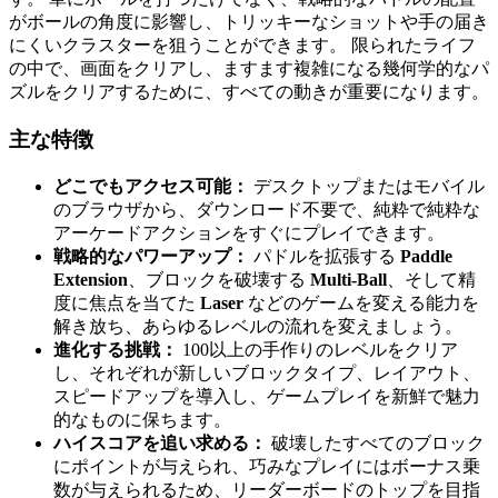
がボールの角度に影響し、トリッキーなショットや手の届き
にくいクラスターを狙うことができます。 限られたライフ
の中で、画面をクリアし、ますます複雑になる幾何学的なパ
ズルをクリアするために、すべての動きが重要になります。
主な特徴
どこでもアクセス可能：
デスクトップまたはモバイル
のブラウザから、ダウンロード不要で、純粋で純粋な
アーケードアクションをすぐにプレイできます。
戦略的なパワーアップ：
パドルを拡張する
Paddle
Extension
、ブロックを破壊する
Multi-Ball
、そして精
度に焦点を当てた
Laser
などのゲームを変える能力を
解き放ち、あらゆるレベルの流れを変えましょう。
進化する挑戦：
100以上の手作りのレベルをクリア
し、それぞれが新しいブロックタイプ、レイアウト、
スピードアップを導入し、ゲームプレイを新鮮で魅力
的なものに保ちます。
ハイスコアを追い求める：
破壊したすべてのブロック
にポイントが与えられ、巧みなプレイにはボーナス乗
数が与えられるため、リーダーボードのトップを目指