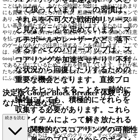
ことはありません。あなたの時間と知性は、それにはあまり
して扱っています。この習慣は、
にも貴重です。私たちの哲学は、思慮深いキュレーションで
それらを不可欠な戦術的リソース
あり、品質、革新性、そしてプレイヤーの楽しさに関する厳
しい基準を満たすゲームのみを提供します。私たちは、真の
と見なすことを定めています。マ
やりがいと洗練された体験を提供するタイトルを細心の注意
ルチボールやレーザーなど、落下
を払って選び、私たちのプラットフォームで発見するすべて
のゲームがあなたの注意に値することを保証します。ここで
するすべてのパワーアップは、ス
は、何千ものクローンゲームは見つかりません。私たちは、
コアリングを加速させたり、不利
があなたの時間に値する優れたゲーム
Google Block Breaker
であると信じているため、それを特集しています。それが私
な状況から回復したりするための
たちのキュレーションの約束です。ノイズを減らし、あなた
にふさわしい品質を増やします。
重要な機会となります。直接ブロ
ックをヒットすることを一時的に
決定版 Google Block Breaker 体験：あ
犠牲にしても、積極的にそれらを
なたに最適な理...
収集する必要があります。これら
由
続きを読む
のアイテムによって解き放たれる
指数関数的なスコアリングの可能性
ゲームが単なる気晴らしではなく、神聖な信頼となる場所へ
ようこそ。私たちは、すべてのクリック、すべての瞬間、そ
は、単一のブロックからのポイン