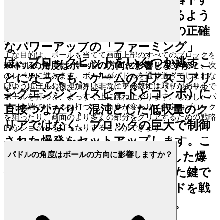
るパワーアップと完全に交差するよう
に戻りパスを操作できます。この正確
なパワーアップの「ファーミング」
主な目的は、ボールを当てて画面上部のすべてのブロックを
は、ブロックヒットをいくつか逃すこ
パドルの角度はボールの方向に影響しますか？
破壊することです。すべてのブロックがクリアされると、次
のレベルに進みます。ボールがパドルを通り過ぎてしまわな
とになっても、ゲームのコアスコアリ
いように注意してください。ライフの数には限りがありま
はい、ボールの物理演算は非常に重要です！パドルの中心で
ングエンジン（スピードとコンボ）に
す！
ボールを打つと、まっすぐ上に跳ね上がります。しかし、パ
ドルの端でボールを打つと、角度が変わり、特定のブロック
直接つながり、混沌とした低収量のク
を狙ったり、画面のより多くの部分をクリアするための戦略
リアではなく、ブロックの巨大で制御
的なショットを打ったりすることができます。
された爆発をセットアップします。こ
の意図的な低画面管理は、一貫した爆
パドルの角度はボールの方向に影響しますか？
発的なスコアリングへの隠された鍵で
す。それは、混沌としたバウンドを戦
略的なセットアップに変えます。