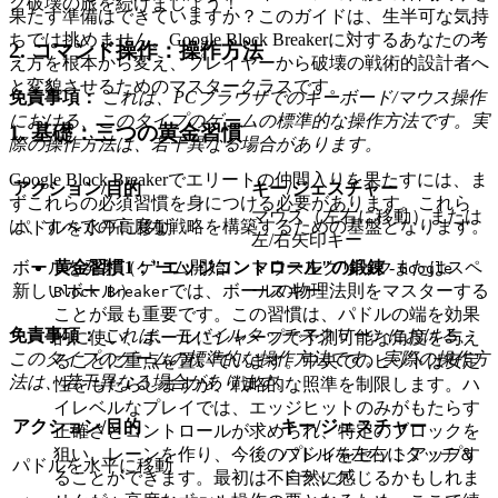
ク破壊の旅を続けましょう！
果たす準備はできていますか？このガイドは、生半可な気持
ちでは挑めません。Google Block Breakerに対するあなたの考
2. コマンド操作：操作方法
え方を根本から変え、プレイヤーから破壊の戦術的設計者へ
と変貌させるためのマスタークラスです。
免責事項：
これは、PCブラウザでのキーボード/マウス操作
における、このタイプのゲームの標準的な操作方法です。実
1. 基礎：三つの黄金習慣
際の操作方法は、若干異なる場合があります。
Google Block Breakerでエリートの仲間入りを果たすには、ま
アクション/目的
キー/ジェスチャー
ずこれらの必須習慣を身につける必要があります。これら
マウス（左右に移動）または
は、すべての高度な戦略を構築するための基盤となります。
パドルを水平に移動
左/右矢印キー
ボールを発射（ゲーム開始/
マウス左クリックまたはスペ
黄金習慣1："エッジコントロール"の鍛錬
-
Google
新しいボール）
ースキー
では、ボールの物理法則をマスターする
Block Breaker
ことが最も重要です。この習慣は、パドルの端を効果
免責事項：
これは、モバイルタッチスクリーンにおける、
的に使い、ボールにシャープで予測可能な角度を与え
このタイプのゲームの標準的な操作方法です。実際の操作方
ることに重点を置いています。中央でのヒットは安定
法は、若干異なる場合があります。
性をもたらしますが、戦略的な照準を制限します。ハ
イレベルなプレイでは、エッジヒットのみがもたらす
アクション/目的
キー/ジェスチャー
正確さとコントロールが求められ、特定のブロックを
パドルを左右にタッチ＆
狙い、レーンを作り、今後のプレイをセットアップす
パドルを水平に移動
ドラッグ
ることができます。最初は不自然に感じるかもしれま