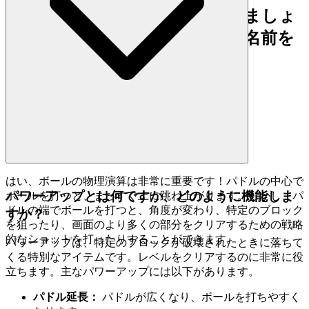
さあ、ブロックを支配しに行きましょ
う。リーダーボードがあなたの名前を
待っています。
はい、ボールの物理演算は非常に重要です！パドルの中心で
パワーアップとは何ですか、どのように機能しま
ボールを打つと、まっすぐ上に跳ね上がります。しかし、パ
ドルの端でボールを打つと、角度が変わり、特定のブロック
すか？
を狙ったり、画面のより多くの部分をクリアするための戦略
的なショットを打ったりすることができます。
パワーアップは、特定のブロックが破壊されたときに落ちて
くる特別なアイテムです。レベルをクリアするのに非常に役
立ちます。主なパワーアップには以下があります。
パドル延長：
パドルが広くなり、ボールを打ちやすく