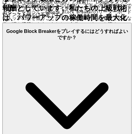
は「block breaker Google doodle」と検索し、Doodleをタップ
るあなたの忍耐力のテストではなく、スキルの真のテストで
報酬としています。私たちの上級戦術
するとブラウザで直接プレイを開始できます。ダウンロード
あることを知って、
のリーダーボード
Google Block Breaker
やインストールは不要です！
は、パワーアップの稼働時間を最大化
でトップの座を狙うことができます。私たちは安全で公正な
遊び場を構築します。あなたは自分のレガシーを築くことに
し、画面クリアイベントを作成するこ
集中できます。
Google Block Breakerをプレイするにはどうすればよい
とで、これを最大限に活用するように
ですか？
4. プレイヤーへの敬意：厳選された、品質重視の
設計されています。
世界
上級戦術："マルチボール大混乱"の
私たちは、あなたを終わりのない、平凡な選択肢で圧倒する
ことはありません。あなたの時間と知性は、それにはあまり
トリガー
にも貴重です。私たちの哲学は、思慮深いキュレーションで
あり、品質、革新性、そしてプレイヤーの楽しさに関する厳
原則：
この戦術は、圧倒的なポ
しい基準を満たすゲームのみを提供します。私たちは、真の
やりがいと洗練された体験を提供するタイトルを細心の注意
イントと乗数の増加を引き起こ
を払って選び、私たちのプラットフォームで発見するすべて
すために、破壊力を最大化し、
のゲームがあなたの注意に値することを保証します。ここで
は、何千ものクローンゲームは見つかりません。私たちは、
ボードが十分に密集するまでマ
があなたの時間に値する優れたゲーム
Google Block Breaker
ルチボールパワーアップの起動
であると信じているため、それを特集しています。それが私
たちのキュレーションの約束です。ノイズを減らし、あなた